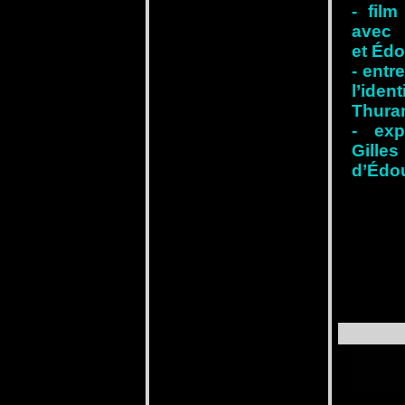
- film
avec 
et Édo
- entr
l’ide
Thur
- exp
Gill
d’Édou