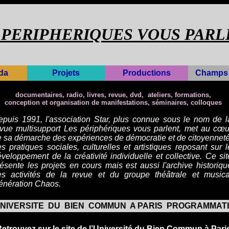
 PERIPHERIQUES VOUS PARL
da
Projets
Productions
Champs 
documentaires, radio, livres, revue, dvd, ateliers,
formations,
conception et organisation de manifestations,
séminaires, colloques
epuis 1991, l'association Star, plus connue sous le nom de l
evue
multisupport Les périphériques vous parlent, met au cœu
 sa démarche des expériences de démocratie et de citoyenneté
s pratiques sociales, culturelles et artistiques reposant sur l
́veloppement de la créativité individuelle et collective.
Ce sit
ésente les projets en cours mais est aussi l'archive historiqu
es activités de la revue et du groupe théâtrale et musica
énération Chaos.
NIVERSITE DU BIEN COMMUN A PARIS PROGRAMMAT
etrouvez sur le site
de l’Université du Bien Commun à Pari