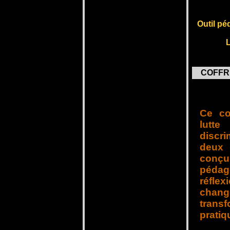
Outil p
COFFR
Ce co
lut
discr
deux
conçu
pédag
réflex
chang
trans
pratiq