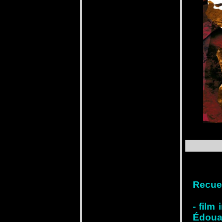
Recuei
- film
Édoua