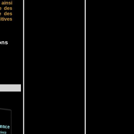
 ainsi
le des
e des
itives
o
ns