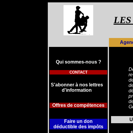
LES
Agen
Qui sommes-
nous ?
D
CONTACT
r
de
S'abonner à nos lettres
de
d'information
de
pr
d
Offres de compétences
G
U
Faire un don
déductible
des impôts
R