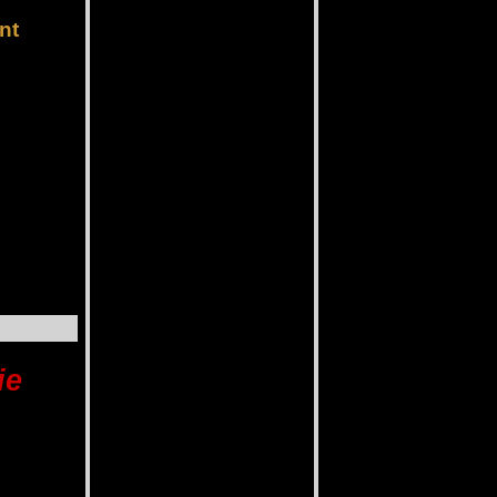
nt
ie