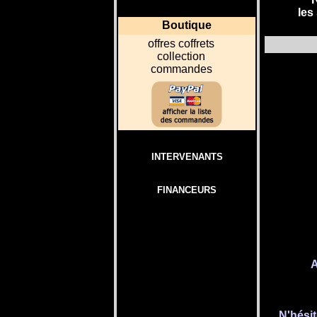
les
Boutique
o
ffres coffrets
collection
commandes
INTERVENANTS
FINANCEURS
A
N'hési