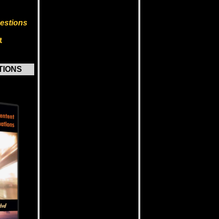
uestions
t
ATIONS