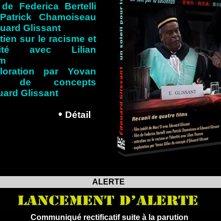
 de Federica Bertelli
Patrick Chamoiseau
uard Glissant
etien sur le racisme et
ntité avec Lilian
am
loration par Yovan
es de concepts
ard Glissant
•
D
étail
s
ALERTE
Communiqué rectificatif suite à la parution