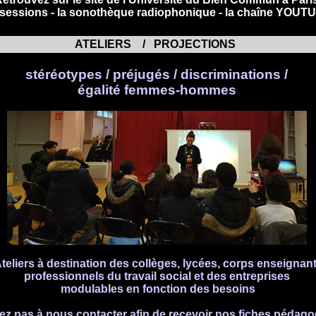
 sessions -
la sonothèque radiophonique -
la chaîne YOUT
ATELIERS / PROJECTIONS
stéréotypes / préjugés / discriminations /
égalité femmes-hommes
teliers à destination des collèges, lycées, corps enseignant
professionnels du travail social et des entreprises
modulables en fonction des besoins
tez pas à nous contacter afin de recevoir nos fiches pédag