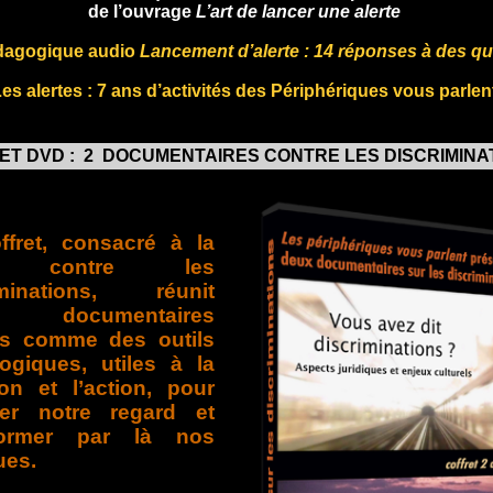
de l’ouvrage
L’art de lancer une alerte
édagogique audio
Lancement d’alerte : 14 réponses à des q
Les a
lertes : 7 ans d’activités des Périphériques vous parlen
ET DVD : 2 DOCUMENTAIRES CONTRE LES DISCRIMIN
ffret, consacré à la
te contre les
iminations, réunit
 documentaires
s comme des outils
ogiques, utiles à la
ion et l’action, pour
er notre regard et
former par là nos
ues.