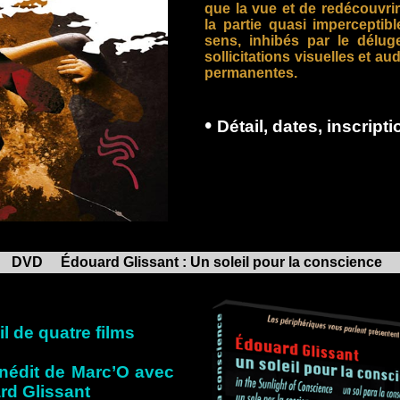
que la vue et de redécouvrir
la partie quasi imperceptib
sens, inhibés par le délug
sollicitations visuelles et aud
permanentes.
•
D
étail, dates, inscripti
OFFRET D
DVD Édouard Glissant : Un soleil pour la conscience
l de quatre films
 inédit de Marc’O avec
rd Glissant