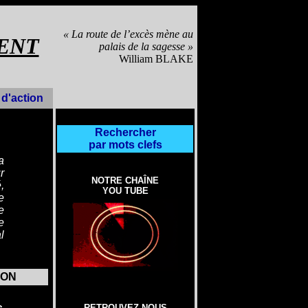
« La route de l’excès mène au
ENT
palais de la sagesse »
William BLAKE
d'action
Rechercher
par mots clefs
a
r
NOTRE CHAÎNE
,
YOU TUBE
e
e
e
l
ION
s
RETROUVEZ-NOUS