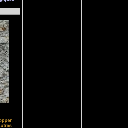
lopper
autres