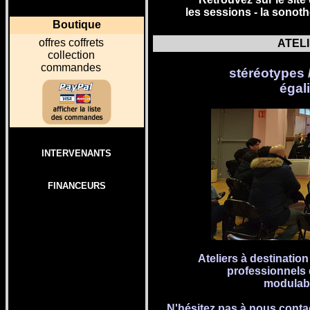
les sessions -
la sonot
Boutique
o
ffres coffrets
ATEL
collection
commandes
stéréotypes /
égal
INTERVENANTS
FINANCEURS
Ateliers à destinatio
professionnels d
modulabl
N'hésitez pas à nous conta