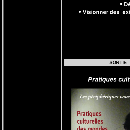
•
D
•
Visionner
des
ext
SORTIE
Pratiques cul