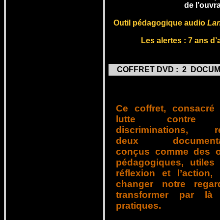
de l’ouvr
Outil pédagogique audio
Lan
Les a
lertes : 7 ans d
COFFRET DVD : 2 DOCUM
Ce coffret, consacré
lutte contre 
discriminations, ré
deux documentai
conçus comme des ou
pédagogiques, utiles
réflexion et l’action,
changer notre regar
transformer par là
pratiques.