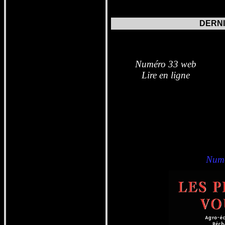
DERN
Nu
méro 33 web
Lire en ligne
Numé