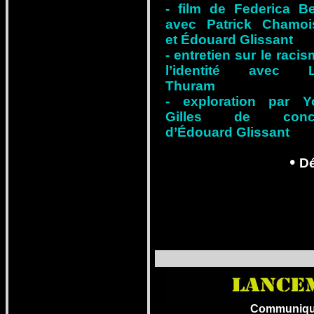
- film de Federica Ber
avec Patrick Chamoi
et Édouard Glissant
- entretien sur le racis
l’identité avec Li
Thuram
- exploration par Y
Gilles de conce
d’Édouard Glissant
•
D
Communiqué r