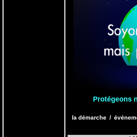
Pro
tégeons n
la démarche
/
événeme