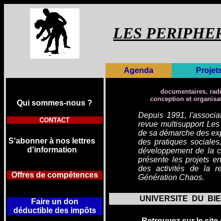
LES PERIPHE
Agenda
Projet
documentaires, radio
conception et organisa
Qui sommes-
nous ?
Depuis 1991, l'associa
CONTACT
revue
multisupport Les
de sa démarche des expe
S'abonner à nos lettres
des pratiques sociales,
d'information
développement de la cre
présente les projets en
des activités de la r
Offres de compétences
Génération Chaos.
UNIVERSITE DU BI
Faire un don
déductible
des impôts
Retrouvez sur le site