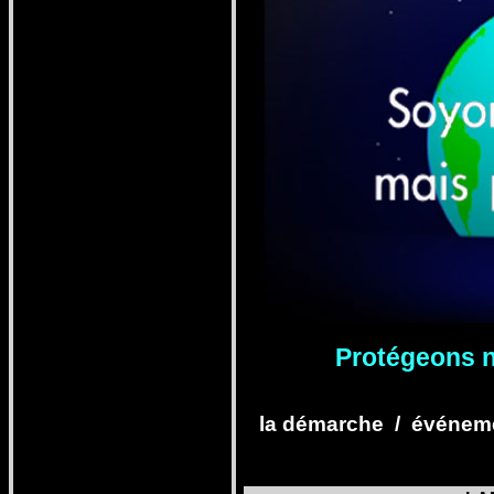
Pro
tégeons n
la démarche
/
événeme