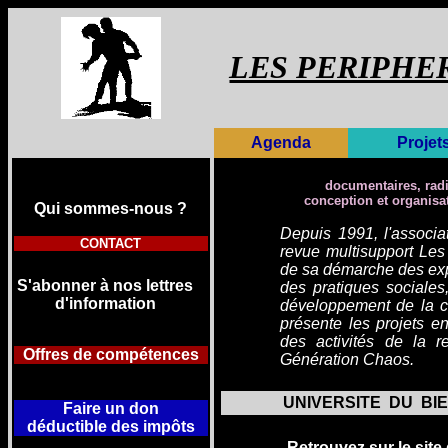
LES PERIPHE
Agenda
Projet
documentaires, radio
conception et organisa
Qui sommes-
nous ?
Depuis 1991, l'associa
CONTACT
revue
multisupport Les
de sa démarche des expe
S'abonner à nos lettres
des pratiques sociales,
d'information
développement de la cre
présente les projets en
des activités de la r
Offres de compétences
Génération Chaos.
UNIVERSITE DU BI
Faire un don
déductible
des impôts
Retrouvez sur le site