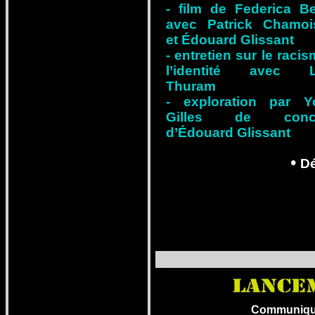
- film de Federica Ber
avec Patrick Chamoi
et Édouard Glissant
- entretien sur le racis
l’identité avec Li
Thuram
- exploration par Y
Gilles de conce
d’Édouard Glissant
•
D
Communiqué r