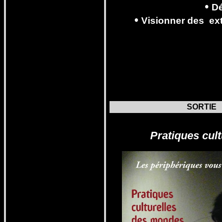
•
D
•
Visionner
des
ext
SORTIE
Pratiques cul