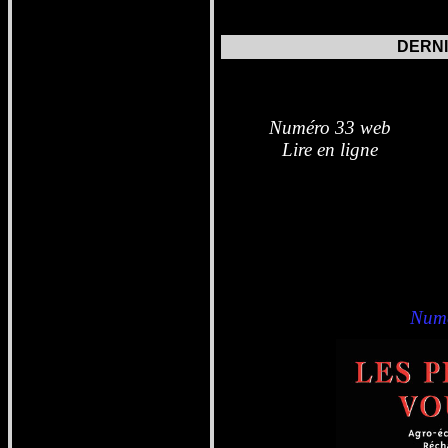
DERN
Nu
méro 33 web
Lire en ligne
Numé