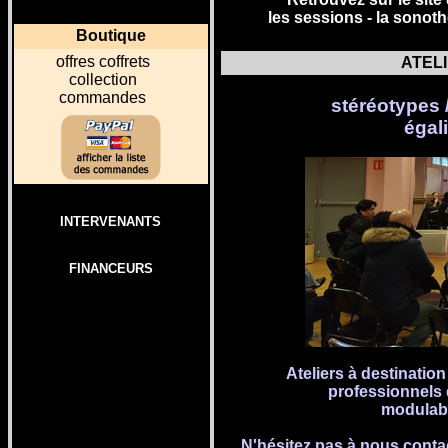
les sessions -
la sonot
Boutique
o
ffres coffrets
ATEL
collection
commandes
stéréotypes /
égal
INTERVENANTS
FINANCEURS
Ateliers à destinatio
professionnels d
modulabl
N'hésitez pas à nous conta