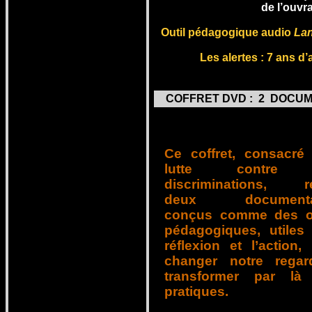
de l’ouvr
Outil pédagogique audio
Lan
Les a
lertes : 7 ans d
COFFRET DVD : 2 DOCUM
Ce coffret, consacré
lutte contre 
discriminations, ré
deux documentai
conçus comme des ou
pédagogiques, utiles
réflexion et l’action,
changer notre regar
transformer par là
pratiques.