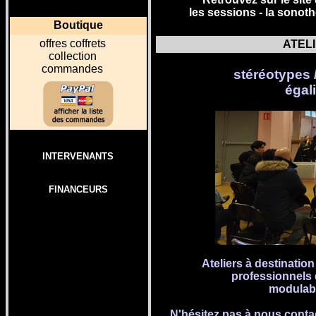
les sessions -
la sonot
Boutique
o
ffres coffrets
ATEL
collection
commandes
stéréotypes /
égal
INTERVENANTS
FINANCEURS
Ateliers à destinatio
professionnels d
modulabl
N'hésitez pas à nous conta