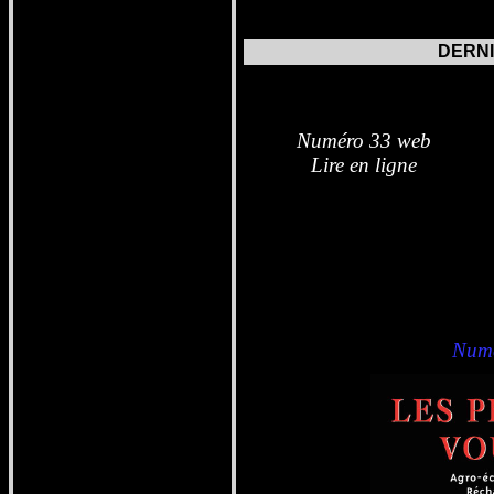
DERN
Nu
méro 33 web
Lire en ligne
Numé