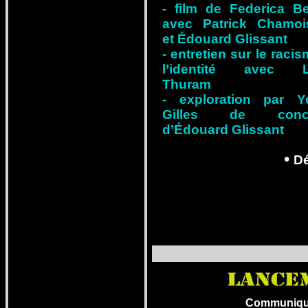
- film de Federica Ber
avec Patrick Chamoi
et Édouard Glissant
- entretien sur le racis
l’identité avec Li
Thuram
- exploration par Y
Gilles de conce
d’Édouard Glissant
•
D
Communiqué r