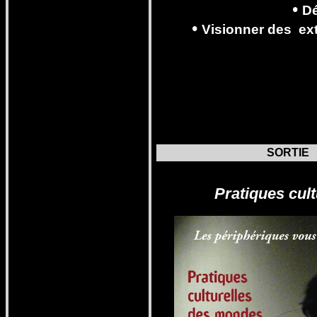
•
D
•
Visionner
des
ext
SORTIE
Pratiques cul