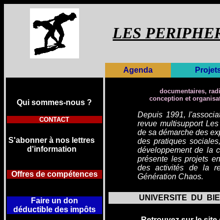
LES PERIPHE
Agenda
Projet
documentaires, radio
conception et organisa
Qui sommes-
nous ?
Depuis 1991, l'associa
CONTACT
revue
multisupport Les
de sa démarche des expe
S'abonner à nos lettres
des pratiques sociales,
d'information
développement de la cre
présente les projets en
des activités de la r
Offres de compétences
Génération Chaos.
UNIVERSITE DU BI
Faire un don
déductible
des impôts
Retrouvez sur le site