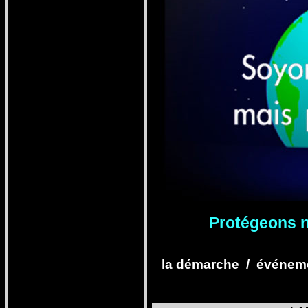
Pro
tégeons n
la démarche
/
événeme